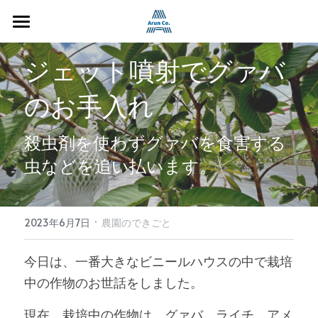
HOME
ジェット噴射でグァバ
Restaurant
のお手入れ
Guestroom
殺虫剤を使わずグァバを食害する
Farm
石垣島ゲストルームアルン
虫などを追い払います。
お部屋紹介
石垣島アルン農園
検索
ゲストレビュー
無農薬グァバ
·
2023年6月7日
農園のできごと
よくあるご質問
農園の歴史
今日は、一番大きなビニールハウスの中で栽培
農園ブログ
中の作物のお世話をしました。
現在、栽培中の作物は、グァバ、ライチ、アメ