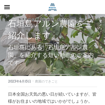
HOME
石垣島アルン農園をご
Restaurant
紹介します。
Guestroom
石垣島にある「石垣島アルン農
Farm
石垣島ゲストルームアルン
園」を紹介する短い動画のご案内
お部屋紹介
石垣島アルン農園
検索
です。
ゲストレビュー
無農薬グァバ
·
よくあるご質問
農園の歴史
2023年6月13日
農園のできごと
農園ブログ
日本全国お天気の悪い日が続いていますが、皆
様がお住まいの地域ではいかがでしょうか。